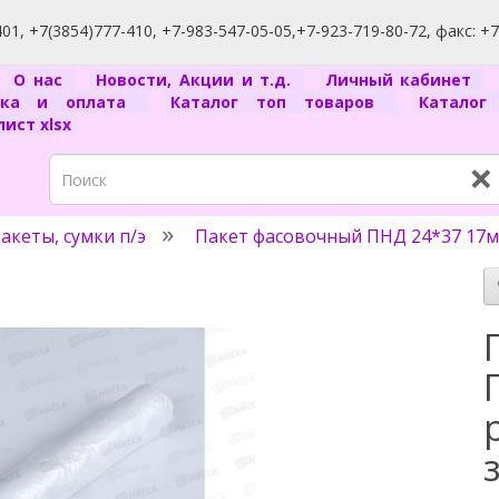
1, +7(3854)777-410, +7-983-547-05-05,+7-923-719-80-72, факс: +
я
О нас
Новости, Акции и т.д.
Личный кабинет
вка и оплата
Каталог топ товаров
Катало
ист xlsx
×
акеты, сумки п/э
Пакет фасовочный ПНД 24*37 17мкм