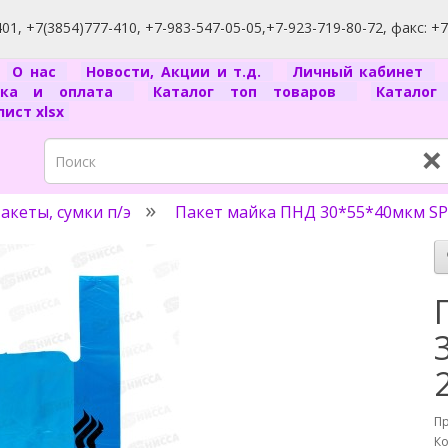
1, +7(3854)777-410, +7-983-547-05-05,+7-923-719-80-72, факс: +
я
О нас
Новости, Акции и т.д.
Личный кабинет
вка и оплата
Каталог топ товаров
Катало
ист xlsx
×
акеты, сумки п/э
Пакет майка ПНД 30*55*40мкм SPO
П
Ко