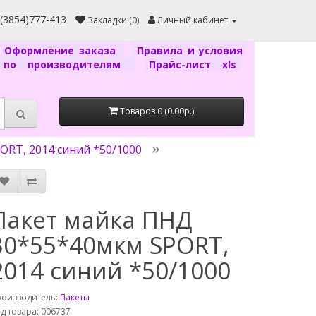
7(3854)777-413
Закладки (0)
Личный кабинет
Оформление заказа
Правила и условия
г по производителям
Прайс-лист xls
Товаров 0 (0.00р.)
RT, 2014 синий *50/1000
Пакет майка ПНД
30*55*40мкм SPORT,
2014 синий *50/1000
роизводитель:
Пакеты
д товара: 006737