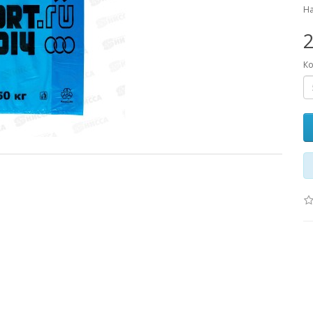
На
2
Ко