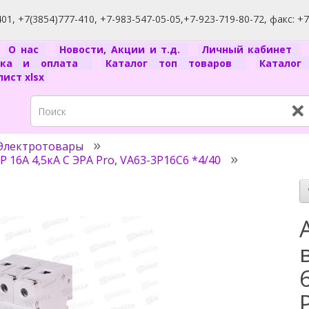
1, +7(3854)777-410, +7-983-547-05-05,+7-923-719-80-72, факс: +
я
О нас
Новости, Акции и т.д.
Личный кабинет
вка и оплата
Каталог топ товаров
Катало
ист xlsx
×
Электротовары
16А 4,5кА C ЭРА Pro, VA63-3P16C6 *4/40