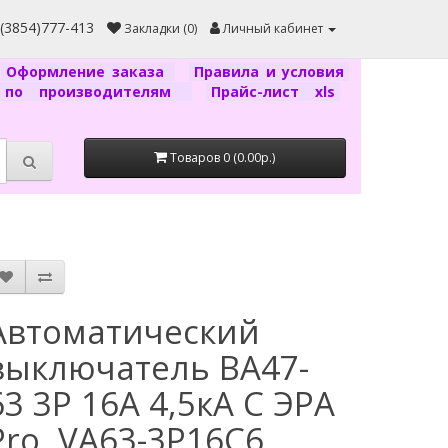
7(3854)777-413
Закладки (0)
Личный кабинет
Оформление заказа
Правила и условия
г по производителям
Прайс-лист xls
Товаров 0 (0.00р.)
Автоматический
выключатель ВА47-
63 3P 16А 4,5кА C ЭРА
Pro, VA63-3P16C6