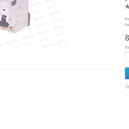
Ко
На
8
Ко