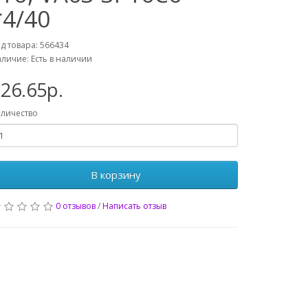
*4/40
д товара: 566434
личие: Есть в наличии
26.65р.
личество
В корзину
0 отзывов
/
Написать отзыв