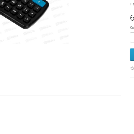
На
6
Ко