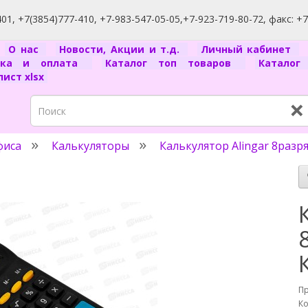
1, +7(3854)777-410, +7-983-547-05-05,+7-923-719-80-72, факс: +
я
О нас
Новости, Акции и т.д.
Личный кабинет
вка и оплата
Каталог топ товаров
Катало
ист xlsx
×
фиса
Калькуляторы
Калькулятор Alingar 8разря
П
Ко