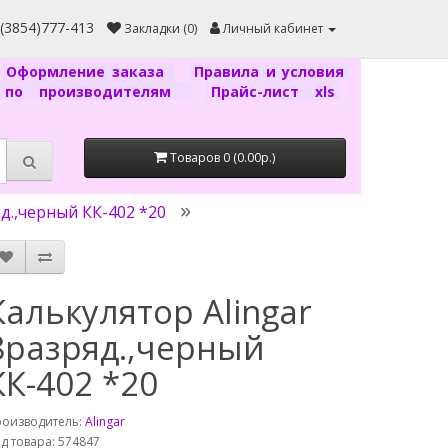
7(3854)777-413
Закладки (0)
Личный кабинет
Оформление заказа
Правила и условия
г по производителям
Прайс-лист xls
Товаров 0 (0.00р.)
д.,черный КК-402 *20
Калькулятор Alingar
8разряд.,черный
КК-402 *20
роизводитель:
Alingar
д товара: 574847