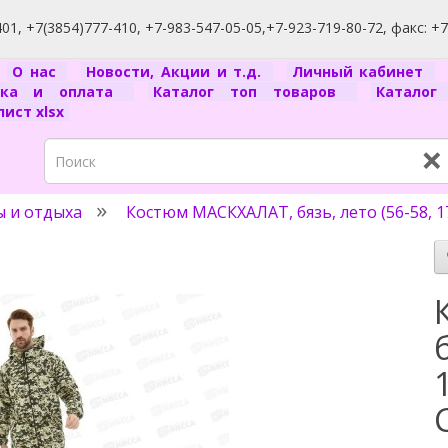
1, +7(3854)777-410, +7-983-547-05-05,+7-923-719-80-72, факс: +
я
О нас
Новости, Акции и т.д.
Личный кабинет
вка и оплата
Каталог топ товаров
Катало
ист xlsx
×
ы и отдыха
Костюм МАСКХАЛАТ, бязь, лето (56-58, 