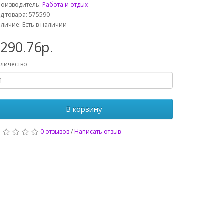
роизводитель:
Работа и отдых
д товара: 575590
личие: Есть в наличии
290.76р.
личество
В корзину
0 отзывов
/
Написать отзыв