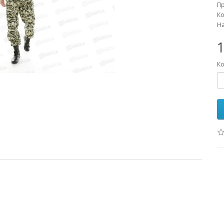
П
Ко
На
1
Ко