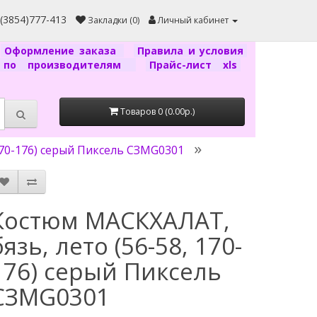
7(3854)777-413
Закладки (0)
Личный кабинет
Оформление заказа
Правила и условия
г по производителям
Прайс-лист xls
Товаров 0 (0.00р.)
170-176) серый Пиксель СЗМG0301
Костюм МАСКХАЛАТ,
бязь, лето (56-58, 170-
176) серый Пиксель
СЗМG0301