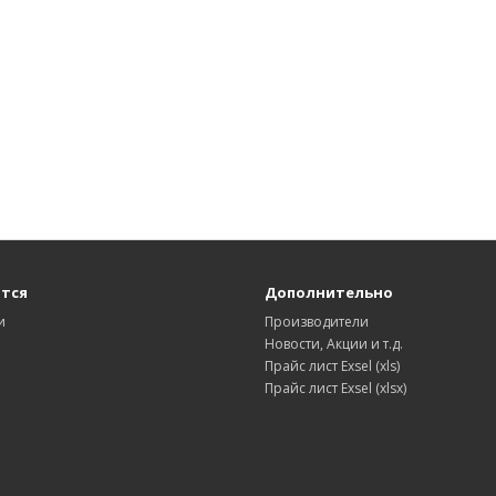
тся
Дополнительно
и
Производители
Новости, Акции и т.д.
Прайс лист Exsel (xls)
Прайс лист Exsel (xlsx)