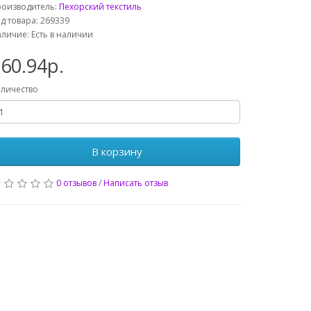
роизводитель:
Пехорский текстиль
д товара: 269339
личие: Есть в наличии
60.94р.
личество
В корзину
0 отзывов
/
Написать отзыв