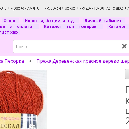
1, +7(3854)777-410, +7-983-547-05-05,+7-923-719-80-72, факс: +
я
О нас
Новости, Акции и т.д.
Личный кабинет
вка и оплата
Каталог топ товаров
Катало
ист xlsx
×
а Пехорка
Пряжа Деревенская красное дерево шер