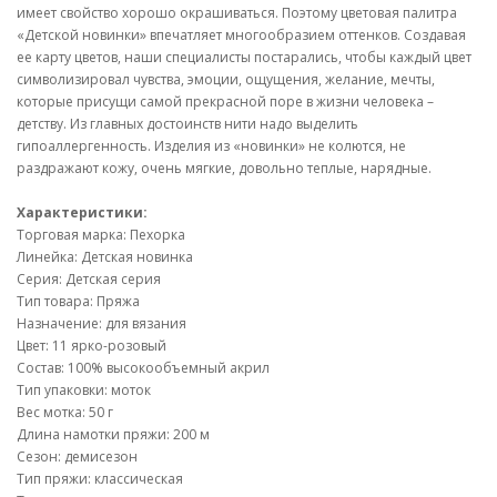
имеет свойство хорошо окрашиваться. Поэтому цветовая палитра
«Детской новинки» впечатляет многообразием оттенков. Создавая
ее карту цветов, наши специалисты постарались, чтобы каждый цвет
символизировал чувства, эмоции, ощущения, желание, мечты,
которые присущи самой прекрасной поре в жизни человека –
детству. Из главных достоинств нити надо выделить
гипоаллергенность. Изделия из «новинки» не колются, не
раздражают кожу, очень мягкие, довольно теплые, нарядные.
Характеристики:
Торговая марка: Пехорка
Линейка: Детская новинка
Серия: Детская серия
Тип товара: Пряжа
Назначение: для вязания
Цвет: 11 ярко-розовый
Состав: 100% высокообъемный акрил
Тип упаковки: моток
Вес мотка: 50 г
Длина намотки пряжи: 200 м
Сезон: демисезон
Тип пряжи: классическая