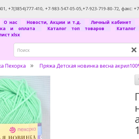
1, +7(3854)777-410, +7-983-547-05-05,+7-923-719-80-72, факс: +
я
О нас
Новости, Акции и т.д.
Личный кабинет
вка и оплата
Каталог топ товаров
Катало
ист xlsx
×
а Пехорка
Пряжа Детская новинка весна акрил100