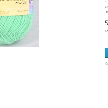
П
Ко
На
5
Ко