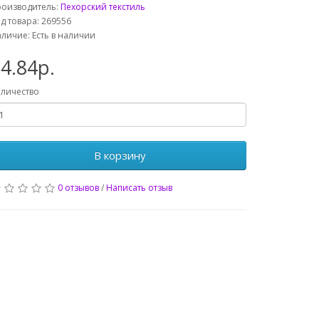
роизводитель:
Пехорский текстиль
д товара: 269556
личие: Есть в наличии
4.84р.
личество
В корзину
0 отзывов
/
Написать отзыв