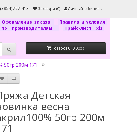
7(3854)777-413
Закладки (0)
Личный кабинет
Оформление заказа
Правила и условия
г по производителям
Прайс-лист xls
Товаров 0 (0.00р.)
% 50гр 200м 171
Пряжа Детская
новинка весна
акрил100% 50гр 200м
171