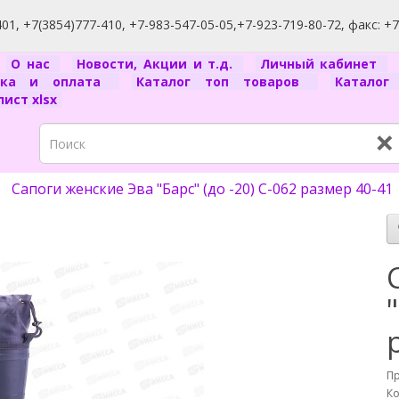
1, +7(3854)777-410, +7-983-547-05-05,+7-923-719-80-72, факс: +
я
О нас
Новости, Акции и т.д.
Личный кабинет
вка и оплата
Каталог топ товаров
Катало
ист xlsx
×
Сапоги женские Эва "Барс" (до -20) С-062 размер 40-41
П
Ко