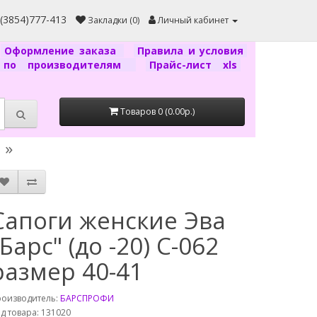
7(3854)777-413
Закладки (0)
Личный кабинет
Оформление заказа
Правила и условия
г по производителям
Прайс-лист xls
Товаров 0 (0.00р.)
Сапоги женские Эва
"Барс" (до -20) С-062
размер 40-41
роизводитель:
БАРСПРОФИ
д товара: 131020