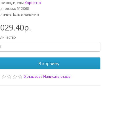
роизводитель:
Корнетто
д товара: 512068
личие: Есть в наличии
029.40р.
личество
В корзину
0 отзывов
/
Написать отзыв