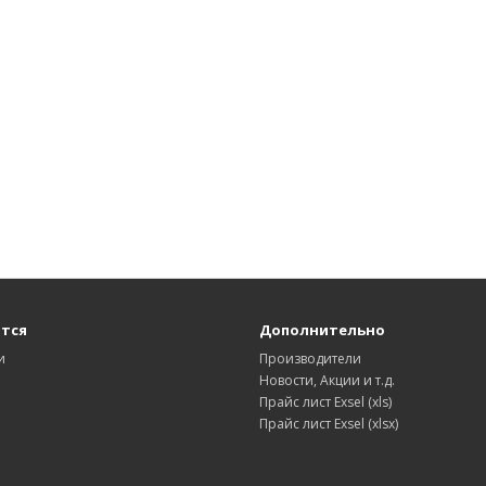
тся
Дополнительно
и
Производители
Новости, Акции и т.д.
Прайс лист Exsel (xls)
Прайс лист Exsel (xlsx)