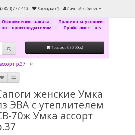
7(3854)777-413
Закладки (0)
Личный кабинет
Оформление заказа
Правила и условия
г по производителям
Прайс-лист xls
Товаров 0 (0.00р.)
ссорт р.37
Сапоги женские Умка
из ЭВА с утеплителем
СВ-70ж Умка ассорт
р.37