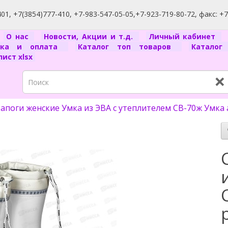
1, +7(3854)777-410, +7-983-547-05-05,+7-923-719-80-72, факс: +
я
О нас
Новости, Акции и т.д.
Личный кабинет
вка и оплата
Каталог топ товаров
Катало
ист xlsx
×
апоги женские Умка из ЭВА с утеплителем СВ-70ж Умка а