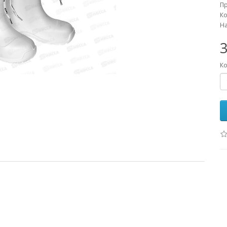
П
Ко
На
3
Ко