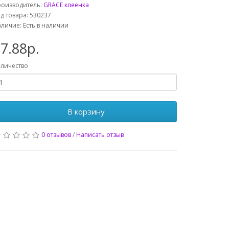
роизводитель:
GRACE клеенка
д товара: 530237
личие: Есть в наличии
7.88р.
личество
В корзину
0 отзывов
/
Написать отзыв