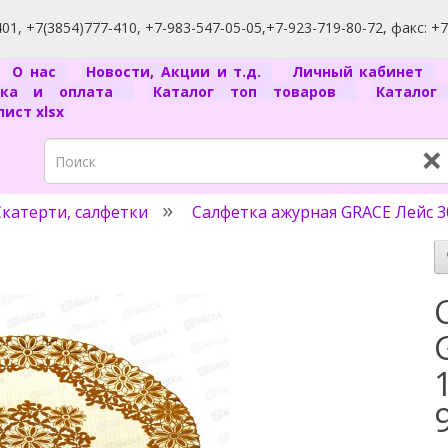
1, +7(3854)777-410, +7-983-547-05-05,+7-923-719-80-72, факс: +
я
О нас
Новости, Акции и т.д.
Личный кабинет
вка и оплата
Каталог топ товаров
Катало
ист xlsx
×
Скатерти, салфетки
Салфетка ажурная GRACE Лейс 30