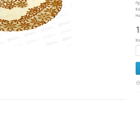
П
Ко
На
1
Ко