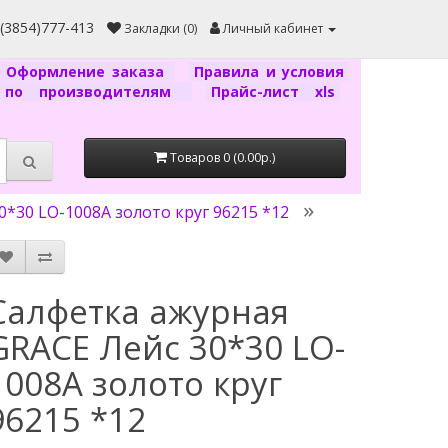
7(3854)777-413
Закладки (0)
Личный кабинет
Оформление заказа
Правила и условия
г по производителям
Прайс-лист xls
Товаров 0 (0.00р.)
*30 LO-1008А золото круг 96215 *12
Салфетка ажурная
GRACE Лейс 30*30 LO-
1008А золото круг
96215 *12