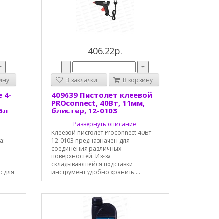
406.22р.
+
-
+
ину
В закладки
В корзину
 4-
409639 Пистолет клеевой
PROconnect, 40Вт, 11мм,
5л
блистер, 12-0103
Развернуть описание
Клеевой пистолет Proconnect 40Вт
а:
12-0103 предназначен для
соединения различных
д
поверхностей. Из-за
складывающейся подставки
: для
инструмент удобно хранить....