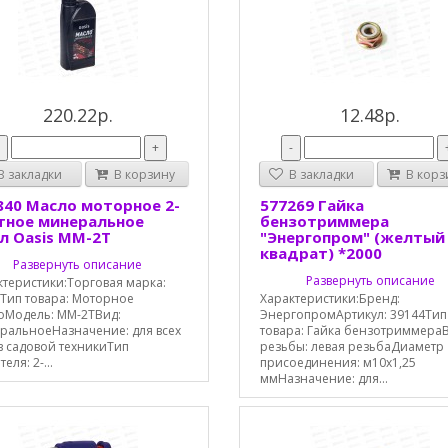
220.22р.
12.48р.
-
+
-
 закладки
В корзину
В закладки
В корз
840 Масло моторное 2-
577269 Гайка
тное минеральное
бензотриммера
5л Oasis MM-2T
"Энергопром" (желтый
квадрат) *2000
Развернуть описание
Развернуть описание
ктеристики:Торговая марка:
sТип товара: Моторное
Характеристики:Бренд:
оМодель: MM-2TВид:
ЭнергопромАртикул: 39144Тип
ральноеНазначение: для всех
товара: Гайка бензотриммера
в садовой техникиТип
резьбы: левая резьбаДиаметр
еля: 2-...
присоединения: м10х1,25
ммНазначение: для...