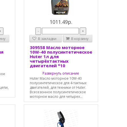
1011.49р.
+
-
+
ину
В закладки
В корзину
309558 Масло моторное
ля
10W-40 полусинтетическое
Huter 1л для
четырёхтактных
двигателей *10
Развернуть описание
кое
и
Huter Масло моторное 10W-40
полусинтетическое для 4-тактных
цепи,
двигателей, для техники от Huter.
Всесезонное полусинтетическое
моторное масло для четырех...