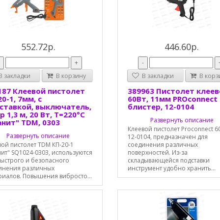
552.72р.
446.60р.
-
+
-
 закладки
В корзину
В закладки
В корз
187 Клеевой пистолет
389963 Пистолет клее
0-1, 7мм, с
60Вт, 11мм PROconnect
ставкой, выключатель,
блистер, 12-0104
 1,3 м, 20 Вт, Т=220°С
Развернуть описание
анит" TDM, 0303
Клеевой пистолет Proconnect 6
Развернуть описание
12-0104, предназначен для
ой пистолет TDM КП-20-1
соединения различных
ит" SQ1024-0303, используются
поверхностей. Из-за
быстрого и безопасного
складывающейся подставки
инения различных
инструмент удобно хранить...
риалов. Повышения вибросто...