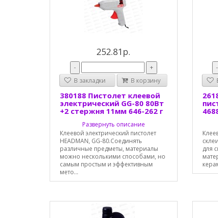
252.81р.
-
+
В закладки
В корзину
В
380188 Пистолет клеевой
261
электрический GG-80 80Вт
пист
+2 стержня 11мм 646-262 г
468
Развернуть описание
Клеевой электрический пистолет
Клеев
HEADMAN, GG-80.Соединять
склеи
различные предметы, материалы
для 
можно несколькими способами, но
мате
самым простым и эффективным
керам
мето...