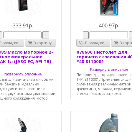
333.91р.
400.97р.
-
+
-
 закладки
В корзину
В закладки
В корз
989 Масло моторное 2-
078606 Пистолет для
тное минеральное
горячего склеивания 4
AK 1л (JASO FC, API TВ)
*48 8110001
Развернуть описание
Развернуть описание
Пистолет для горячего склеив
одит для двигателей с любыми
T4P, 8110001. Применяется для
ми бензина. Идеально
склеивания различных матери
одит для использования в
древесины, металла, керамики
ке с двухтактными двигателями
стекла, пластмассы, кожи...
ушного охлаждения: мотоб...