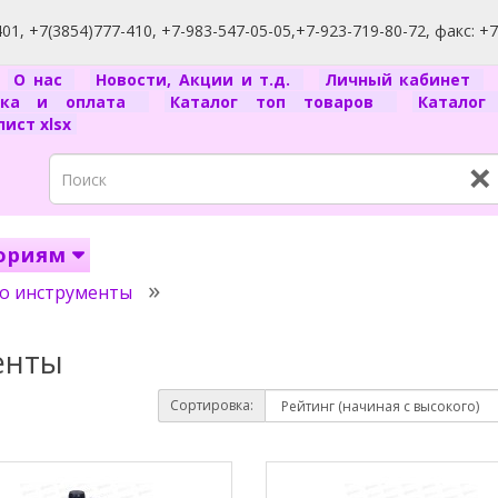
1, +7(3854)777-410, +7-983-547-05-05,+7-923-719-80-72, факс: +
я
О нас
Новости, Акции и т.д.
Личный кабинет
вка и оплата
Каталог топ товаров
Катало
ист xlsx
×
гориям
зо инструменты
енты
Сортировка: