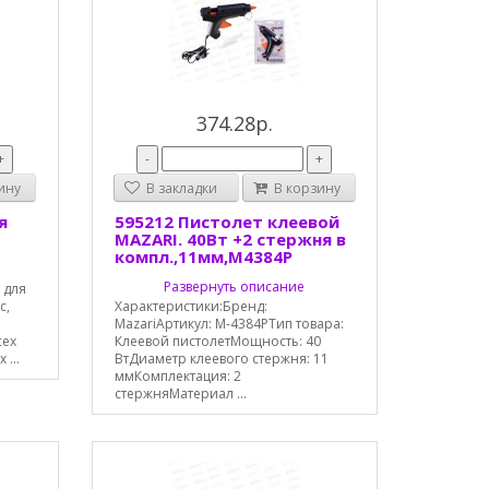
374.28р.
+
-
+
ину
В закладки
В корзину
я
595212 Пистолет клеевой
MAZARI. 40Вт +2 стержня в
компл.,11мм,М4384Р
Развернуть описание
 для
с,
Характеристики:Бренд:
MazariАртикул: M-4384РТип товара:
сех
Клеевой пистолетМощность: 40
...
ВтДиаметр клеевого стержня: 11
ммКомплектация: 2
стержняМатериал ...