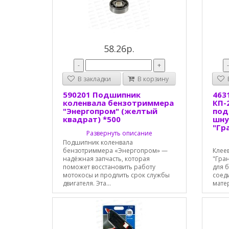
58.26р.
-
+
В закладки
В корзину
В
590201 Подшипник
463
коленвала бензотриммера
КП-2
"Энергопром" (желтый
под
квадрат) *500
шнур
"Гр
Развернуть описание
Подшипник коленвала
бензотриммера «Энергопром» —
Клеев
надёжная запчасть, которая
"Гран
поможет восстановить работу
для 
мотокосы и продлить срок службы
соед
двигателя. Эта...
мате