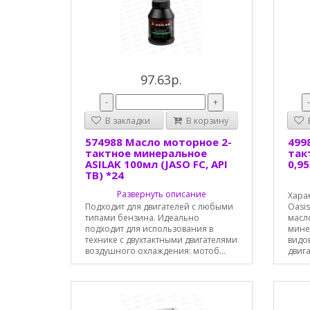
97.63р.
-
+
В закладки
В корзину
В
574988 Масло моторное 2-
499
тактное минеральное
так
ASILAK 100мл (JASO FC, API
0,9
TВ) *24
Развернуть описание
Хара
Подходит для двигателей с любыми
Oasi
типами бензина. Идеально
масл
подходит для использования в
мине
технике с двухтактными двигателями
видо
воздушного охлаждения: мотоб...
двигат