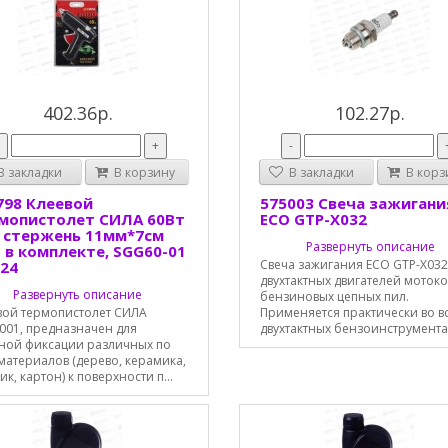
402.36р.
102.27р.
-
+
-
 закладки
В корзину
В закладки
В корз
798 Клеевой
575003 Свеча зажигани
мопистолет СИЛА 60Bт
ECO GTP-X032
 стержень 11мм*7см
Развернуть описание
 в комплекте, SGG60-01
Свеча зажигания ECO GTP-X032
/24
двухтактных двигателей мотоко
Развернуть описание
бензиновых цепных пил.
вой термопистолет СИЛА
Применяется практически во в
001, предназначен для
двухтактных бензоинструментах 
ной фиксации различных по
материалов (дерево, керамика,
ик, картон) к поверхности п...