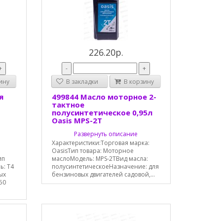
226.20р.
+
-
+
ину
В закладки
В корзину
я
499844 Масло моторное 2-
тактное
полусинтетическое 0,95л
Oasis MPS-2T
Развернуть описание
Характеристики:Торговая марка:
OasisТип товара: Моторное
ип
маслоМодель: MPS-2TВид масла:
ь: T4
полусинтетическоеНазначение: для
ых
бензиновых двигателей садовой,...
50