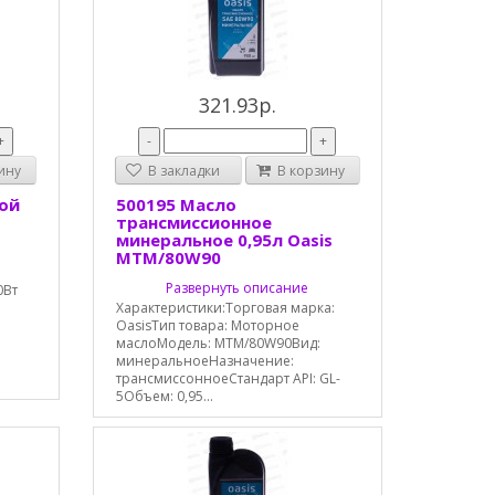
321.93р.
+
-
+
ину
В закладки
В корзину
вой
500195 Масло
трансмиссионное
минеральное 0,95л Oasis
MTM/80W90
Развернуть описание
0Вт
Характеристики:Торговая марка:
OasisТип товара: Моторное
маслоМодель: MTM/80W90Вид:
минеральноеНазначение:
трансмиссонноеСтандарт API: GL-
5Объем: 0,95...