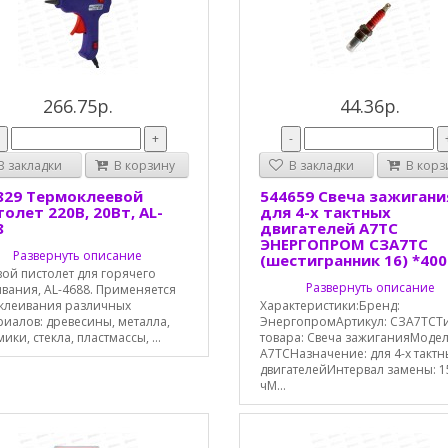
266.75р.
44.36р.
-
+
-
 закладки
В корзину
В закладки
В корз
829 Термоклеевой
544659 Свеча зажигани
олет 220В, 20Вт, AL-
для 4-х тактных
8
двигателей A7TC
ЭНЕРГОПРОМ СЗА7ТС
Развернуть описание
(шестигранник 16) *400
ой пистолет для горячего
Развернуть описание
вания, AL-4688. Применяется
склеивания различных
Характеристики:Бренд:
риалов: древесины, металла,
ЭнергопромАртикул: СЗА7ТСТ
ики, стекла, пластмассы, ...
товара: Свеча зажиганияМодел
A7TCНазначение: для 4-х тактн
двигателейИнтервал замены: 1
чМ...