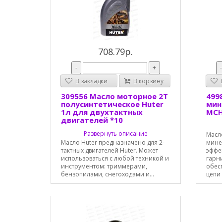
708.79р.
-
+
В закладки
В корзину
В
309556 Масло моторное 2T
499
полусинтетическое Huter
мин
1л для двухтактных
MCH
двигателей *10
Развернуть описание
Масл
Масло Huter предназначено для 2-
мине
тактных двигателей Huter. Может
эффе
использоваться с любой техникой и
гарн
инструментом: триммерами,
обес
бензопилами, снегоходами и...
цепи 