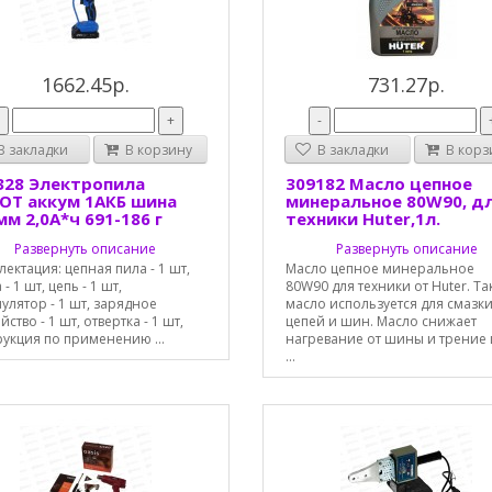
1662.45р.
731.27р.
-
+
-
 закладки
В корзину
В закладки
В корз
328 Электропила
309182 Масло цепное
ОТ аккум 1АКБ шина
минеральное 80W90, д
мм 2,0А*ч 691-186 г
техники Huter,1л.
Развернуть описание
Развернуть описание
ектация: цепная пила - 1 шт,
Масло цепное минеральное
- 1 шт, цепь - 1 шт,
80W90 для техники от Huter. Та
улятор - 1 шт, зарядное
масло используется для смазк
йство - 1 шт, отвертка - 1 шт,
цепей и шин. Масло снижает
укция по применению ...
нагревание от шины и трение 
...