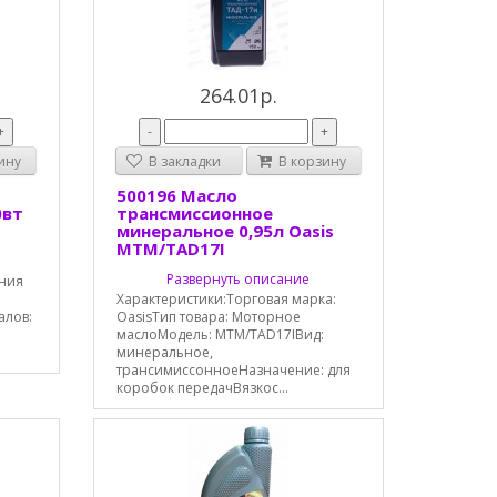
264.01р.
+
-
+
ину
В закладки
В корзину
500196 Масло
0вт
трансмиссионное
минеральное 0,95л Oasis
MTM/TAD17I
Развернуть описание
ания
Характеристики:Торговая марка:
алов:
OasisТип товара: Моторное
,
маслоМодель: MTM/TAD17IВид:
минеральное,
трансимиссонноеНазначение: для
коробок передачВязкос...