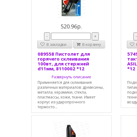
520.96р.
-
+
В закладки
В корзину
В
089558 Пистолет для
574
горячего склеивания
так
100вт, для стержней
ASIL
d11мм, 8110002 *12
*12
Развернуть описание
Применяется для склеивания
Подх
различных материалов: древесины,
типа
металла, керамики, стекла,
подх
пластмассы, кожи, ткани. Имеет
техни
корпус из ударопрочного
возд
термосто...