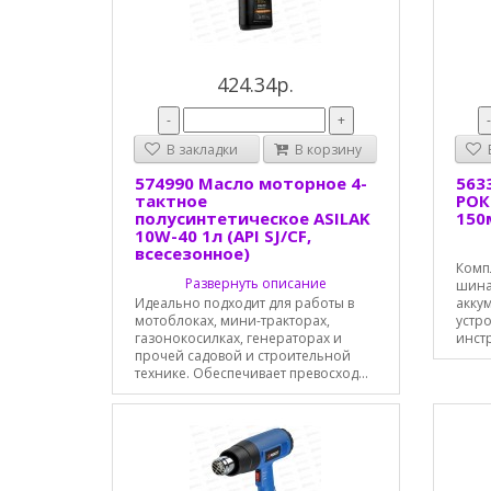
424.34р.
-
+
В закладки
В корзину
В
574990 Масло моторное 4-
563
тактное
РОК
полусинтетическое ASILAK
150
10W-40 1л (API SJ/CF,
всесезонное)
Компл
Развернуть описание
шина 
Идеально подходит для работы в
аккум
мотоблоках, мини-тракторах,
устро
газонокосилках, генераторах и
инстр
прочей садовой и строительной
технике. Обеспечивает превосход...