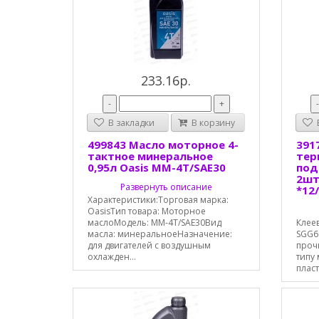
233.16р.
-
+
В закладки
В корзину
В
499843 Масло моторное 4-
391
тактное минеральное
тер
0,95л Oasis MM-4T/SAE30
под
2шт
Развернуть описание
*12
Характеристики:Торговая марка:
OasisТип товара: Моторное
маслоМодель: MM-4T/SAE30Вид
Клее
масла: минеральноеНазначение:
SGG6
для двигателей с воздушным
проч
охлажден...
типу 
пласт