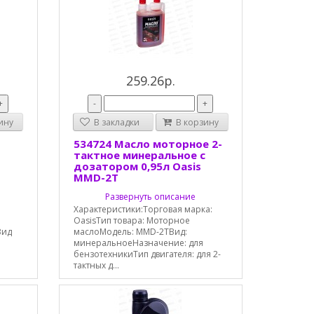
259.26р.
+
-
+
ину
В закладки
В корзину
534724 Масло моторное 2-
тактное минеральное с
дозатором 0,95л Oasis
MMD-2T
Развернуть описание
Характеристики:Торговая марка:
OasisТип товара: Моторное
Вид
маслоМодель: MMD-2TВид:
минеральноеНазначение: для
бензотехникиТип двигателя: для 2-
тактных д...