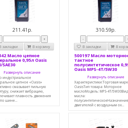
211.41р.
310.59р.
-
+
-
 закладки
В корзину
В закладки
В корз
842 Масло цепное
500197 Масло моторное
еральное 0,95л Oasis
тактное
/SAE30
полусинтетическое 0,9
Oasis MPS-4T/5W30
Развернуть описание
Развернуть описание
о индустриальное
ральное цепное «Oasis»
Характеристики:Торговая марк
ктивно смазывает пильную
OasisТип товара: Моторное
итуру, снижает вибрацию,
маслоМодель: MPS-4T/5W30Ви
печивает плавность движения
масла:
по шине...
полусинтетическоеНазначение
двигателей с воздушным ох...