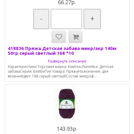
66.27р.
-
+
418836 Пряжа Детская забава микр/акр 140м
50гр серый светлый 168 *10
Развернуть описание
Характеристики:Торговая марка: КамтексЛинейка: Детская
забаваСерия: БейбиТип товара: ПряжаНазначение: для
вязанияЦвет: 168 серый светлыйСостав: микроф...
143.93р.