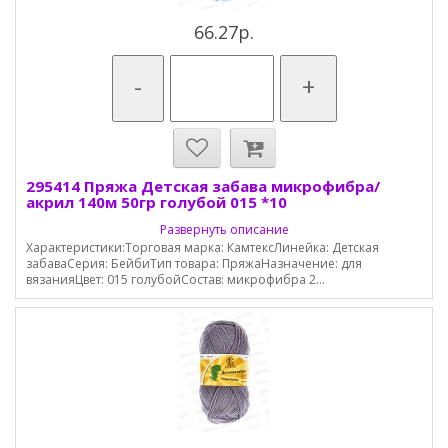
66.27р.
-
+
295414 Пряжа Детская забава микрофибра/
акрил 140м 50гр голубой 015 *10
Развернуть описание
Характеристики:Торговая марка: КамтексЛинейка: Детская
забаваСерия: БейбиТип товара: ПряжаНазначение: для
вязанияЦвет: 015 голубойСостав: микрофибра 2...