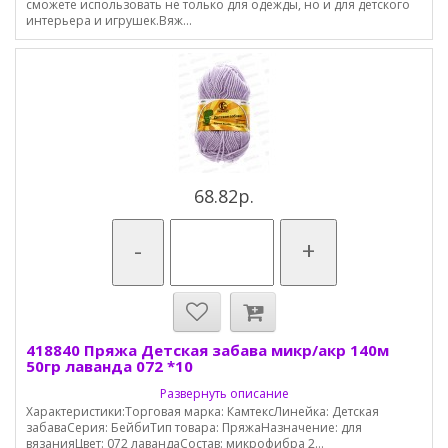
сможете использовать не только для одежды, но и для детского
интерьера и игрушек.Вяж...
68.82р.
-
+
418840 Пряжа Детская забава микр/акр 140м
50гр лаванда 072 *10
Развернуть описание
Характеристики:Торговая марка: КамтексЛинейка: Детская
забаваСерия: БейбиТип товара: ПряжаНазначение: для
вязанияЦвет: 072 лавандаСостав: микрофибра 2...