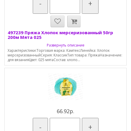
-
+
497239 Пряжа Хлопок мерсеризованный 50гр
200м Мята 025
Развернуть описание
Характеристики:Торговая марка: КамтексЛинейка: Хлопок
мерсеризованныйСерия: КлассикТип товара: ПряжаНазначение:
для вязанияЦвет: 025 мятаСостав: хлопо...
66.92р.
-
+