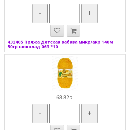
-
+
432405 Пряжа Детская забава микр/акр 140м
50гр шоколад 063 *10
68.82р.
-
+