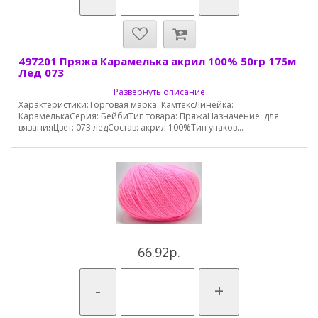
497201 Пряжа Карамелька акрил 100% 50гр 175м
Лед 073
Развернуть описание
Характеристики:Торговая марка: КамтексЛинейка:
КарамелькаСерия: БейбиТип товара: ПряжаНазначение: для
вязанияЦвет: 073 ледСостав: акрил 100%Тип упаков...
66.92р.
-
+