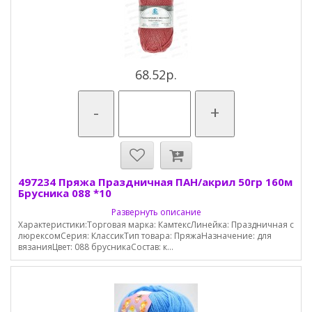
68.52р.
-
+
497234 Пряжа Праздничная ПАН/акрил 50гр 160м
Брусника 088 *10
Развернуть описание
Характеристики:Торговая марка: КамтексЛинейка: Праздничная с
люрексомСерия: КлассикТип товара: ПряжаНазначение: для
вязанияЦвет: 088 брусникаСостав: к...