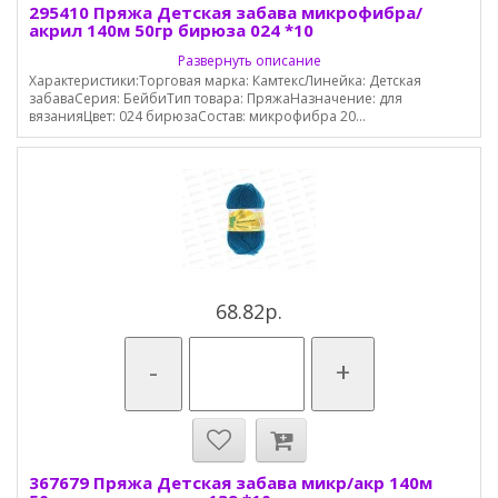
295410 Пряжа Детская забава микрофибра/
акрил 140м 50гр бирюза 024 *10
Развернуть описание
Характеристики:Торговая марка: КамтексЛинейка: Детская
забаваСерия: БейбиТип товара: ПряжаНазначение: для
вязанияЦвет: 024 бирюзаСостав: микрофибра 20...
68.82р.
-
+
367679 Пряжа Детская забава микр/акр 140м