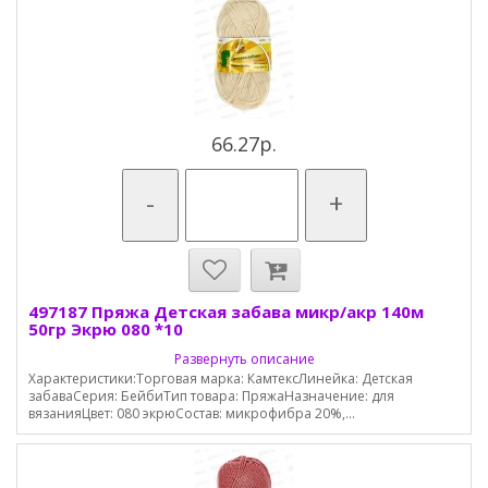
66.27р.
-
+
497187 Пряжа Детская забава микр/акр 140м
50гр Экрю 080 *10
Развернуть описание
Характеристики:Торговая марка: КамтексЛинейка: Детская
забаваСерия: БейбиТип товара: ПряжаНазначение: для
вязанияЦвет: 080 экрюСостав: микрофибра 20%,...