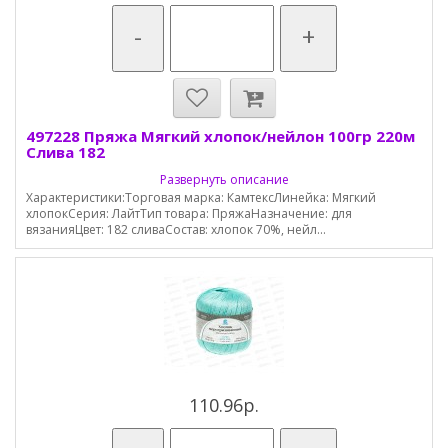
-
+
497228 Пряжа Мягкий хлопок/нейлон 100гр 220м
Слива 182
Развернуть описание
Характеристики:Торговая марка: КамтексЛинейка: Мягкий
хлопокСерия: ЛайтТип товара: ПряжаНазначение: для
вязанияЦвет: 182 сливаСостав: хлопок 70%, нейл...
110.96р.