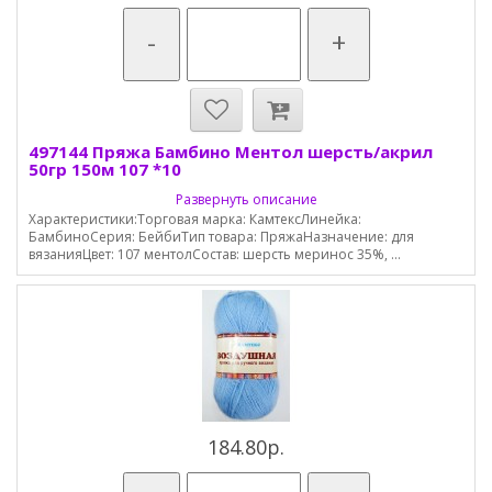
-
+
497144 Пряжа Бамбино Ментол шерсть/акрил
50гр 150м 107 *10
Развернуть описание
Характеристики:Торговая марка: КамтексЛинейка:
БамбиноСерия: БейбиТип товара: ПряжаНазначение: для
вязанияЦвет: 107 ментолСостав: шерсть меринос 35%, ...
184.80р.