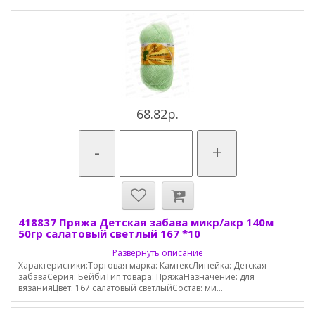
68.82р.
-
+
418837 Пряжа Детская забава микр/акр 140м
50гр салатовый светлый 167 *10
Развернуть описание
Характеристики:Торговая марка: КамтексЛинейка: Детская
забаваСерия: БейбиТип товара: ПряжаНазначение: для
вязанияЦвет: 167 салатовый светлыйСостав: ми...