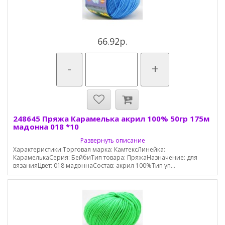
66.92р.
-
+
248645 Пряжа Карамелька акрил 100% 50гр 175м
мадонна 018 *10
Развернуть описание
Характеристики:Торговая марка: КамтексЛинейка:
КарамелькаСерия: БейбиТип товара: ПряжаНазначение: для
вязанияЦвет: 018 мадоннаСостав: акрил 100%Тип уп...