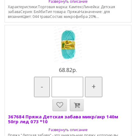
Развернуть описание
Характеристики:Торговая марка: КамтексЛинейка: Детская
забаваСерия: БейбиТип товара: ПряжаНазначение: для
вязанияЦвет: 044 траваСостав: микрофибра 20%...
68.82р.
-
+
367684 Пряжа Детская забава микр/акр 140м
50гр лед 073 *10
Развернуть описание
Пряжа "Детская забава" - это уникальную пряжу, которую вы