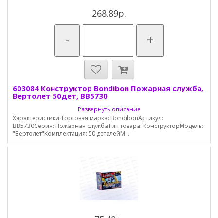
268.89р.
-
+
603084 Конструктор Bondibon Пожарная служба,
Вертолет 50дет, ВВ5730
Развернуть описание
Характеристики:Торговая марка: BondibonАртикул:
BB5730Серия: Пожарная службаТип товара: КонструкторМодель:
"Вертолет"Комплектация: 50 деталейМ...