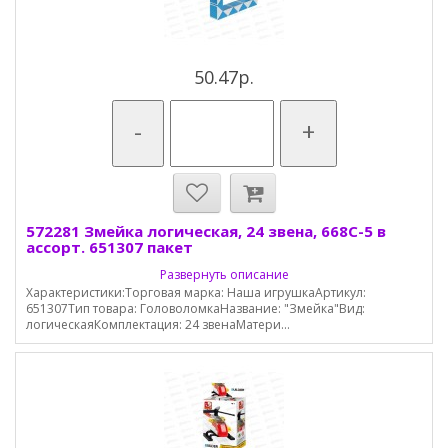
50.47р.
-
+
572281 Змейка логическая, 24 звена, 668С-5 в
ассорт. 651307 пакет
Развернуть описание
Характеристики:Торговая марка: Наша игрушкаАртикул:
651307Тип товара: ГоловоломкаНазвание: "Змейка"Вид:
логическаяКомплектация: 24 звенаМатери...