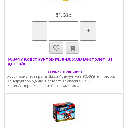
81.08р.
-
+
603417 Конструктор М38-В0593В Вертолет, 31
дет. в/к
Развернуть описание
Характеристики:Бренд: SlubanАртикул: M38-B0593BТип товара:
КонструкторМодель: "Вертолёт"Комплектация: 31
детальМатериал: пластикУпаковка: коро...