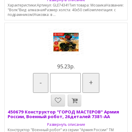
Характеристики:Артикул: GLE74341Тип товара: МозаикаНазвание:
"Волк"Вид: алмазнаяРазмер холста: 40х50 смКомплектация: с
подрамникомУпаковка: в ...
95.23р.
-
+
450679 Конструктор "ГОРОД МАСТЕРОВ" Армия
России, Военный робот, 26деталей 7381-АА
Развернуть описание
Конструктор "Военный робот" из серии "Армия России" ТМ