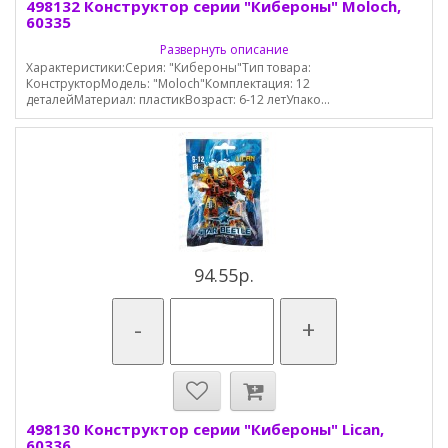
498132 Конструктор серии "Кибероны" Moloch,
60335
Развернуть описание
Характеристики:Серия: "Кибероны"Тип товара:
КонструкторМодель: "Moloch"Комплектация: 12
деталейМатериал: пластикВозраст: 6-12 летУпако...
94.55р.
-
+
498130 Конструктор серии "Кибероны" Lican,
60336