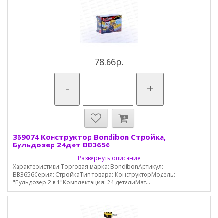
78.66р.
-
+
369074 Конструктор Bondibon Стройка,
Бульдозер 24дет ВВ3656
Развернуть описание
Характеристики:Торговая марка: BondibonАртикул:
ВВ3656Серия: СтройкаТип товара: КонструкторМодель:
"Бульдозер 2 в 1"Комплектация: 24 деталиМат...