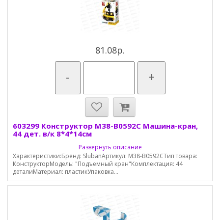
81.08р.
-
+
603299 Конструктор М38-В0592C Машина-кран,
44 дет. в/к 8*4*14см
Развернуть описание
Характеристики:Бренд: SlubanАртикул: M38-B0592CТип товара:
КонструкторМодель: "Подъемный кран"Комплектация: 44
деталиМатериал: пластикУпаковка...