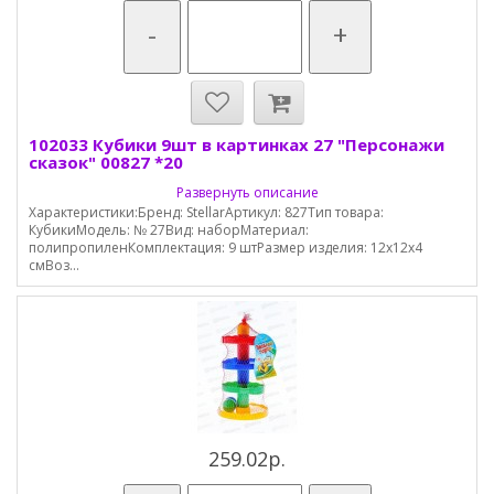
-
+
102033 Кубики 9шт в картинках 27 "Персонажи
сказок" 00827 *20
Развернуть описание
Характеристики:Бренд: StellarАртикул: 827Тип товара:
КубикиМодель: № 27Вид: наборМатериал:
полипропиленКомплектация: 9 штРазмер изделия: 12х12х4
смВоз...
259.02р.