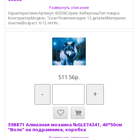
Развернуть описание
Характеристики:Артикул: 60336Серия: КибероныТип товара:
КонструкторМодель: "Lican"Комплектация: 12 деталейМатериал:
пластикВозраст: 6-12 летУп...
511.56р.
-
+
598871 Алмазная мозаика №GLE74341, 40*50см
"Волк" на подрамнике, коробка
Развернуть описание