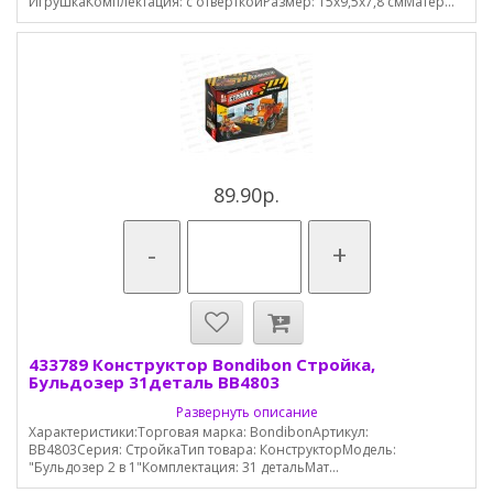
ИгрушкаКомплектация: с отверткойРазмер: 15х9,5х7,8 смМатер...
89.90р.
-
+
433789 Конструктор Bondibon Стройка,
Бульдозер 31деталь ВВ4803
Развернуть описание
Характеристики:Торговая марка: BondibonАртикул:
ВВ4803Серия: СтройкаТип товара: КонструкторМодель:
"Бульдозер 2 в 1"Комплектация: 31 детальМат...