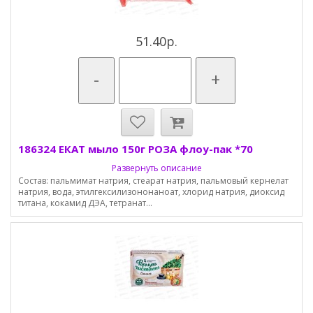
51.40р.
-
+
186324 ЕКАТ мыло 150г РОЗА флоу-пак *70
Развернуть описание
Состав: пальмимат натрия, стеарат натрия, пальмовый кернелат
натрия, вода, этилгексилизононаноат, хлорид натрия, диоксид
титана, кокамид ДЭА, тетранат...