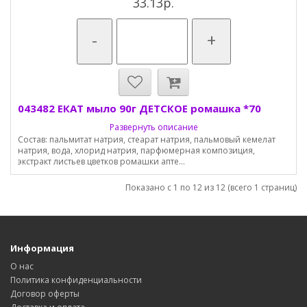
33.13р.
-
+
043482 ЕКАТ мыло 90г ДЕТСКОЕ ромашка *70
Развернуть описание
Состав: пальмитат натрия, стеарат натрия, пальмовый кемелат
натрия, вода, хлорид натрия, парфюмерная композиция,
экстракт листьев цветков ромашки апте...
Показано с 1 по 12 из 12 (всего 1 страниц)
Информация
О нас
Политика конфиденциальности
Договор оферты