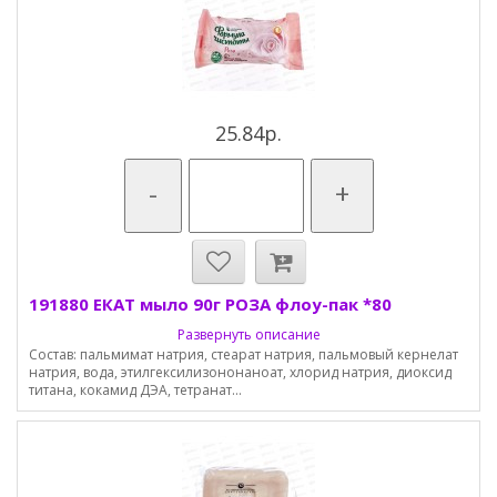
25.84р.
-
+
191880 ЕКАТ мыло 90г РОЗА флоу-пак *80
Развернуть описание
Состав: пальмимат натрия, стеарат натрия, пальмовый кернелат
натрия, вода, этилгексилизононаноат, хлорид натрия, диоксид
титана, кокамид ДЭА, тетранат...