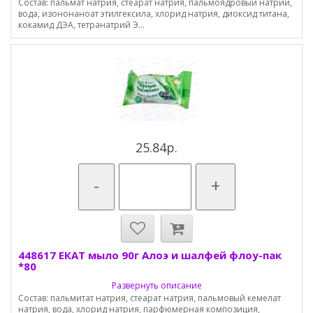
Состав: пальмат натрия, стеарат натрия, пальмоядровый натрий,
вода, изононаноат этилгексила, хлорид натрия, диоксид титана,
кокамид ДЭА, тетранатрий Э...
25.84р.
-
+
448617 ЕКАТ мыло 90г Алоэ и шалфей флоу-пак
*80
Развернуть описание
Состав: пальмитат натрия, стеарат натрия, пальмовый кемелат
натрия, вода, хлорид натрия, парфюмерная композиция,