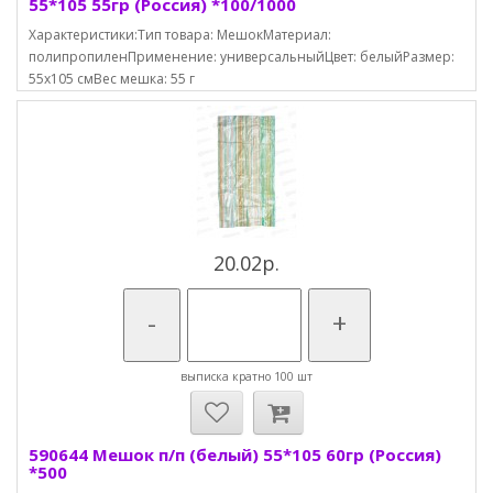
55*105 55гр (Россия) *100/1000
Характеристики:Тип товара: МешокМатериал:
полипропиленПрименение: универсальныйЦвет: белыйРазмер:
55х105 смВес мешка: 55 г
20.02р.
-
+
выписка кратно 100 шт
590644 Мешок п/п (белый) 55*105 60гр (Россия)
*500