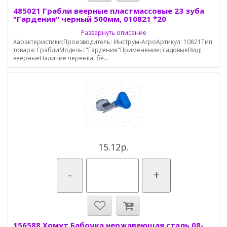
485021 Грабли веерные пластмассовые 23 зуба
"Гардения" черный 500мм, 010821 *20
Развернуть описание
Характеристики:Производитель: Инструм-АгроАртикул: 10821Тип
товара: ГраблиМодель: "Гардения"Применение: садовыеВид:
веерныеНаличие черенка: бе...
15.12р.
-
+
156588 Хомут Бабочка нержавеющая сталь 08-