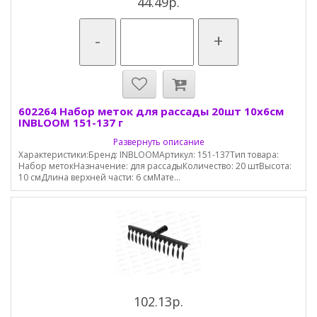
44.49р.
-
+
602264 Набор меток для рассады 20шт 10х6см
INBLOOM 151-137 г
Развернуть описание
Характеристики:Бренд: INBLOOMАртикул: 151-137Тип товара:
Набор метокНазначение: для рассадыКоличество: 20 штВысота:
10 смДлина верхней части: 6 смМате...
102.13р.