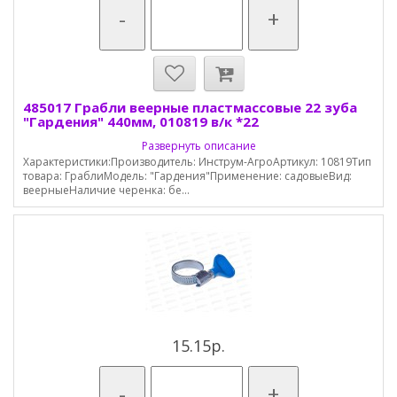
-
+
485017 Грабли веерные пластмассовые 22 зуба
"Гардения" 440мм, 010819 в/к *22
Развернуть описание
Характеристики:Производитель: Инструм-АгроАртикул: 10819Тип
товара: ГраблиМодель: "Гардения"Применение: садовыеВид:
веерныеНаличие черенка: бе...
15.15р.
-
+