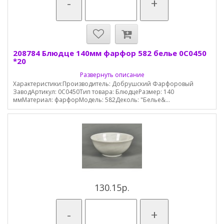
-
+
208784 Блюдце 140мм фарфор 582 белье 0С0450
*20
Развернуть описание
Характеристики:Производитель: Добрушский Фарфоровый
ЗаводАртикул: 0С0450Тип товара: БлюдцеРазмер: 140
ммМатериал: фарфорМодель: 582Деколь: "Белье&...
130.15р.
-
+