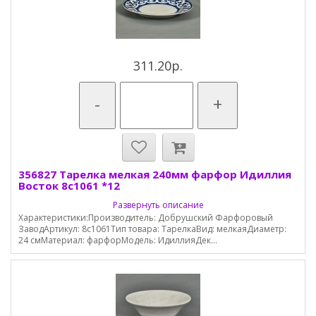
311.20р.
-
+
356827 Тарелка мелкая 240мм фарфор Идиллия
Восток 8с1061 *12
Развернуть описание
Характеристики:Производитель: Добрушский Фарфоровый
ЗаводАртикул: 8с1061Тип товара: ТарелкаВид: мелкаяДиаметр:
24 смМатериал: фарфорМодель: ИдиллияДек...