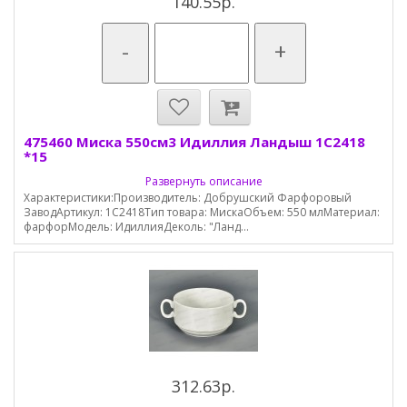
140.55р.
-
+
475460 Миска 550см3 Идиллия Ландыш 1С2418
*15
Развернуть описание
Характеристики:Производитель: Добрушский Фарфоровый
ЗаводАртикул: 1С2418Тип товара: МискаОбъем: 550 млМатериал:
фарфорМодель: ИдиллияДеколь: "Ланд...
312.63р.