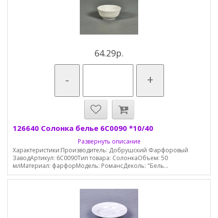
64.29р.
-
+
126640 Солонка белье 6С0090 *10/40
Развернуть описание
Характеристики:Производитель: Добрушский Фарфоровый
ЗаводАртикул: 6С0090Тип товара: СолонкаОбъем: 50
млМатериал: фарфорМодель: РомансДеколь: "Бель...