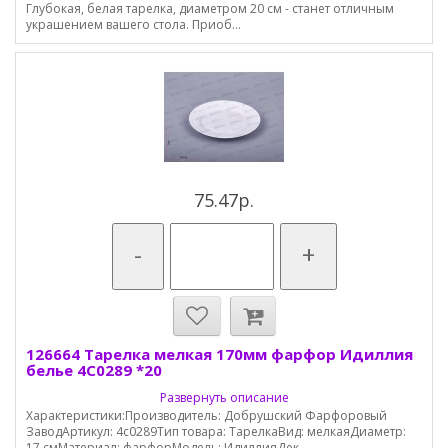
Глубокая, белая тарелка, диаметром 20 см - станет отличным
украшением вашего стола. Приоб...
75.47р.
-
+
126664 Тарелка мелкая 170мм фарфор Идиллия
белье 4С0289 *20
Развернуть описание
Характеристики:Производитель: Добрушский Фарфоровый
ЗаводАртикул: 4с0289Тип товара: ТарелкаВид: мелкаяДиаметр:
17 смМатериал: фарфорМодель: ИдиллияДек...