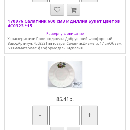
170976 Салатник 600 см3 Идиллия Букет цветов
4С0323 *15
Развернуть описание
Характеристики:Производитель: Добрушский Фарфоровый
ЗаводАртикул: 4с0323Тип товара: СалатникДиаметр: 17 смОбъем:
600 млМатериал: фарфорМодель: Идиллия...
85.41р.
-
+