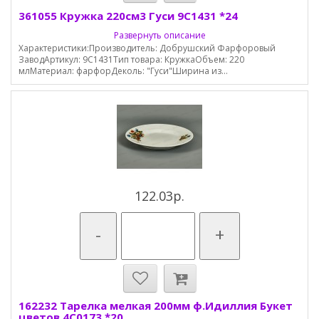
361055 Кружка 220см3 Гуси 9С1431 *24
Развернуть описание
Характеристики:Производитель: Добрушский Фарфоровый
ЗаводАртикул: 9С1431Тип товара: КружкаОбъем: 220
млМатериал: фарфорДеколь: "Гуси"Ширина из...
122.03р.
-
+
162232 Тарелка мелкая 200мм ф.Идиллия Букет
цветов 4С0173 *20