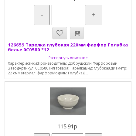
-
+
126659 Тарелка глубокая 220мм фарфор Голубка
белье 0С0580 *12
Развернуть описание
Характеристики:Производитель: Добрушский Фарфоровый
ЗаводАртикул: 0С0580Тип товара: ТарелкаВид: глубокаяДиаметр:
22 смМатериал: фарфорМодель: ГолубкаД...
115.91р.