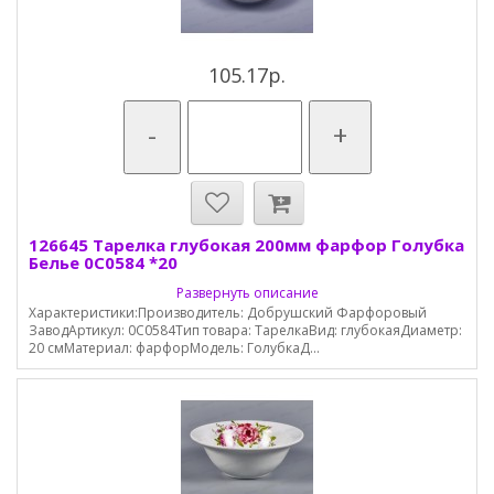
105.17р.
-
+
126645 Тарелка глубокая 200мм фарфор Голубка
Белье 0С0584 *20
Развернуть описание
Характеристики:Производитель: Добрушский Фарфоровый
ЗаводАртикул: 0С0584Тип товара: ТарелкаВид: глубокаяДиаметр:
20 смМатериал: фарфорМодель: ГолубкаД...