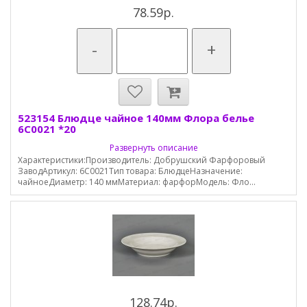
78.59р.
-
+
523154 Блюдце чайное 140мм Флора белье
6С0021 *20
Развернуть описание
Характеристики:Производитель: Добрушский Фарфоровый
ЗаводАртикул: 6С0021Тип товара: БлюдцеНазначение:
чайноеДиаметр: 140 ммМатериал: фарфорМодель: Фло...
128.74р.