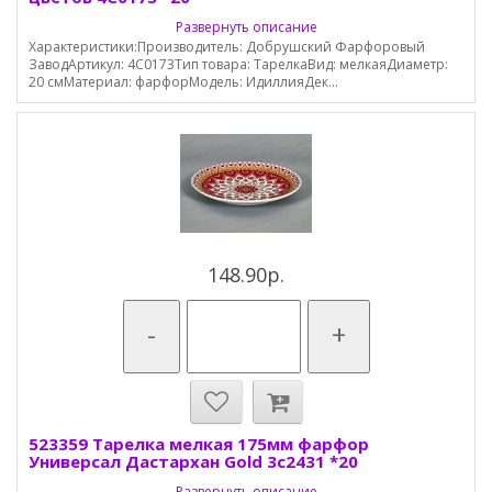
Развернуть описание
Характеристики:Производитель: Добрушский Фарфоровый
ЗаводАртикул: 4С0173Тип товара: ТарелкаВид: мелкаяДиаметр:
20 смМатериал: фарфорМодель: ИдиллияДек...
148.90р.
-
+
523359 Тарелка мелкая 175мм фарфор
Универсал Дастархан Gold 3с2431 *20
Развернуть описание