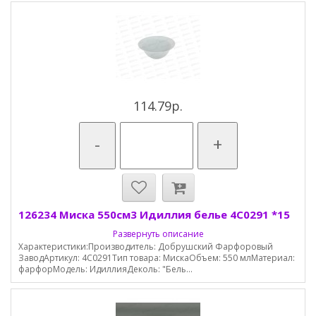
114.79р.
-
+
126234 Миска 550см3 Идиллия белье 4С0291 *15
Развернуть описание
Характеристики:Производитель: Добрушский Фарфоровый
ЗаводАртикул: 4С0291Тип товара: МискаОбъем: 550 млМатериал:
фарфорМодель: ИдиллияДеколь: "Бель...