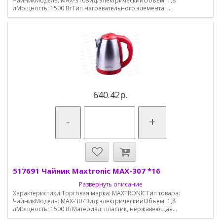
ЧайникМодель: MAX-310Вид: электрическийОбъем: 1,8
лМощность: 1500 ВтТип нагревательного элемента: ...
640.42р.
-
+
517691 Чайник Maxtronic MAX-307 *16
Развернуть описание
Характеристики:Торговая марка: MAXTRONICТип товара:
ЧайникМодель: MAX-307Вид: электрическийОбъем: 1,8
лМощность: 1500 ВтМатериал: пластик, нержавеющая...