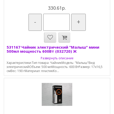
330.61р.
-
+
531167 Чайник электрический "Малыш" мини
500мл мощность 600Вт (032720) Ж
Развернуть описание
Характеристики:Тип товара: ЧайникМодель: "Малыш"Вид:
электрическийОбъем: 500 млМощность: 600 ВтРазмер: 17х16,5
смВес: 190 гМатериал: пластикКо...