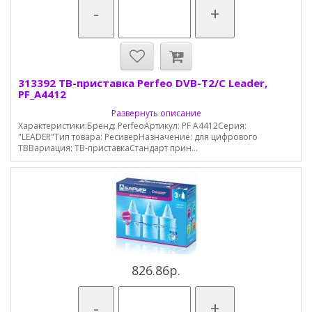
-
+
313392 ТВ-приставка Perfeo DVB-T2/C Leader,
PF_A4412
Развернуть описание
Характеристики:Бренд: PerfeoАртикул: PF A4412Серия:
"LEADER"Тип товара: РесиверНазначение: для цифрового
TВВариация: ТВ-приставкаСтандарт прин...
826.86р.
-
+