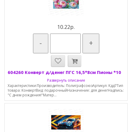
10.22р.
-
+
604260 Конверт д/денег ПГС 16,5*8см Пионы *10
Развернуть описание
Характеристики:Производитель: ПолиграфсоюзАртикул: Кдд7Тип
товара: КонвертВид: подарочныйНазначение: для денегНадпись:
"С днем рождения!"Матер...