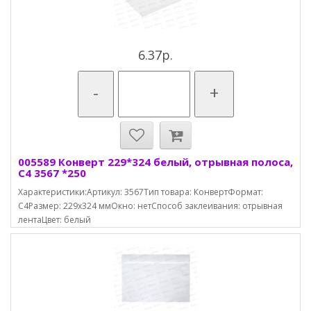
6.37р.
-
+
005589 Конверт 229*324 белый, отрывная полоса,
С4 3567 *250
Характеристики:Артикул: 3567Тип товара: КонвертФормат:
С4Размер: 229х324 ммОкно: нетСпособ заклеивания: отрывная
лентаЦвет: белый