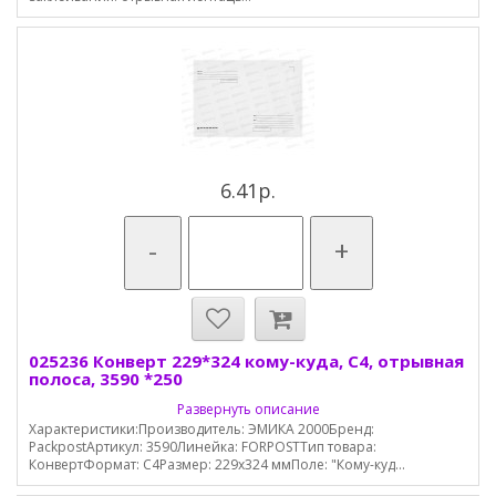
6.41р.
-
+
025236 Конверт 229*324 кому-куда, С4, отрывная
полоса, 3590 *250
Развернуть описание
Характеристики:Производитель: ЭМИКА 2000Бренд:
PackpostАртикул: 3590Линейка: FORPOSTТип товара:
КонвертФормат: С4Размер: 229х324 ммПоле: "Кому-куд...