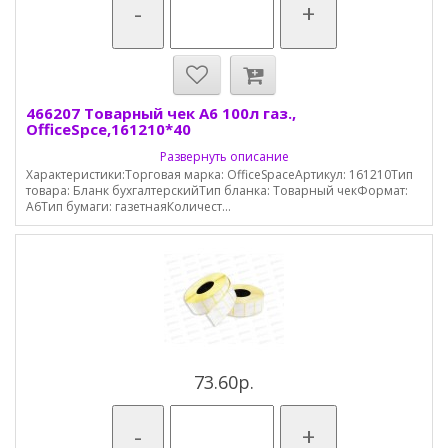
-
+
466207 Товарный чек А6 100л газ.,
OfficeSpce,161210*40
Развернуть описание
Характеристики:Торговая марка: OfficeSpaceАртикул: 161210Тип
товара: Бланк бухгалтерскийТип бланка: Товарный чекФормат:
А6Тип бумаги: газетнаяКоличест...
73.60р.
-
+