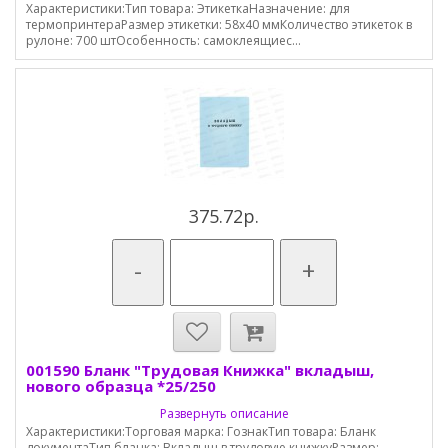
Характеристики:Тип товара: ЭтикеткаНазначение: для
термопринтераРазмер этикетки: 58х40 ммКоличество этикеток в
рулоне: 700 штОсобенность: самоклеящиес...
375.72р.
-
+
001590 Бланк "Трудовая Книжка" вкладыш,
нового образца *25/250
Развернуть описание
Характеристики:Торговая марка: ГознакТип товара: Бланк
документаТип бланка: Вкладыш в трудовую книжкуРазмер: