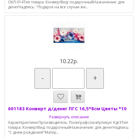
ОКЛ-014Тип товара: КонвертВид: подарочныйНазначение: для
денегНадпись: "Подарок на все случаи жи...
10.22р.
-
+
601183 Конверт д/денег ПГС 16,5*8см Цветы *10
Развернуть описание
Характеристики:Производитель: ПолиграфсоюзАртикул: Кдг3Тип
товара: КонвертВид: подарочныйНазначение: для денегНадпись:
"С днем рождения!"Матер...