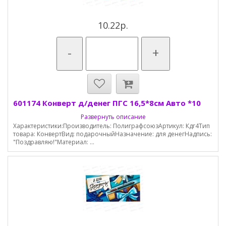
10.22р.
-
+
601174 Конверт д/денег ПГС 16,5*8см Авто *10
Развернуть описание
Характеристики:Производитель: ПолиграфсоюзАртикул: Кдг4Тип
товара: КонвертВид: подарочныйНазначение: для денегНадпись:
"Поздравляю!"Материал: ...