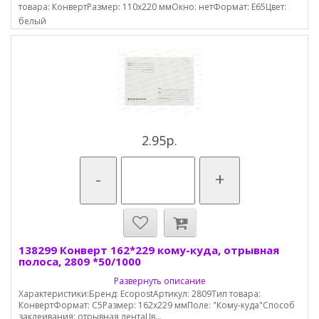
товара: КонвертРазмер: 110х220 ммОкно: нетФормат: E65Цвет:
белый
2.95р.
-
+
138299 Конверт 162*229 кому-куда, отрывная
полоса, 2809 *50/1000
Развернуть описание
Характеристики:Бренд: EcopostАртикул: 2809Тип товара:
КонвертФормат: С5Размер: 162х229 ммПоле: "Кому-куда"Способ
заклеивания: отрывная лентаЦв...