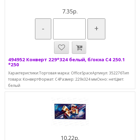
7.35р.
-
+
494952 Конверт 229*324 белый, б/окна С4 250.1
*250
Характеристики:Торговая марка: OfficeSpaceАртикул: 352276Тип
товара: КонвертФормат: С4Размер: 229х324 ммОкно: нетЦвет:
белый
10.22р.