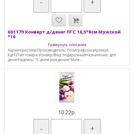
-
+
601179 Конверт д/денег ПГС 16,5*8см Мужской
*10
Развернуть описание
Характеристики:Производитель: ПолиграфсоюзАртикул:
Кдг12Тип товара: КонвертВид: подарочныйНазначение: для
денегНадпись: "С днем рождения!"Мате...
10.22р.
-
+