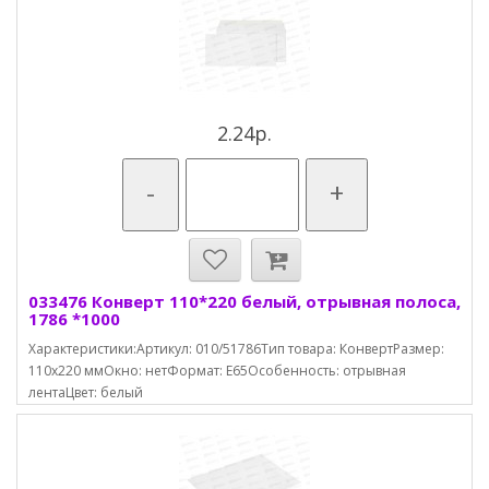
2.24р.
-
+
033476 Конверт 110*220 белый, отрывная полоса,
1786 *1000
Характеристики:Артикул: 010/51786Тип товара: КонвертРазмер:
110х220 ммОкно: нетФормат: E65Особенность: отрывная
лентаЦвет: белый