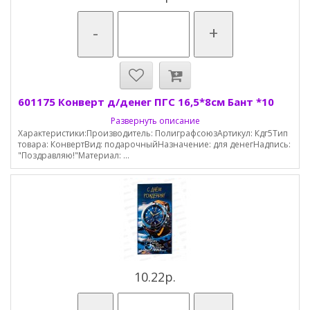
-
+
601175 Конверт д/денег ПГС 16,5*8см Бант *10
Развернуть описание
Характеристики:Производитель: ПолиграфсоюзАртикул: Кдг5Тип
товара: КонвертВид: подарочныйНазначение: для денегНадпись:
"Поздравляю!"Материал: ...
10.22р.