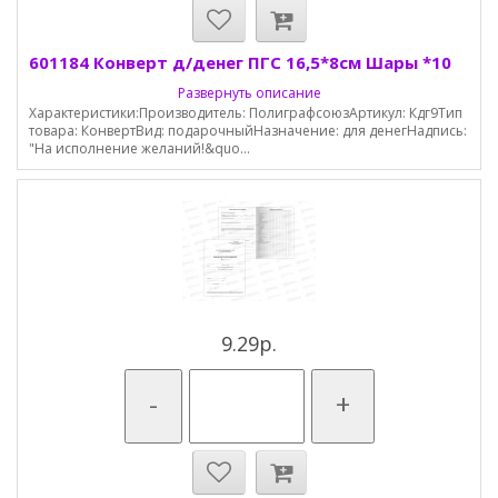
601184 Конверт д/денег ПГС 16,5*8см Шары *10
Развернуть описание
Характеристики:Производитель: ПолиграфсоюзАртикул: Кдг9Тип
товара: КонвертВид: подарочныйНазначение: для денегНадпись:
"На исполнение желаний!&quo...
9.29р.
-
+