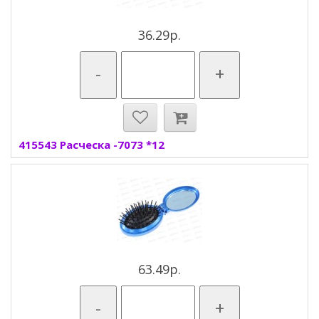
36.29р.
-
+
415543 Расческа -7073 *12
63.49р.
-
+