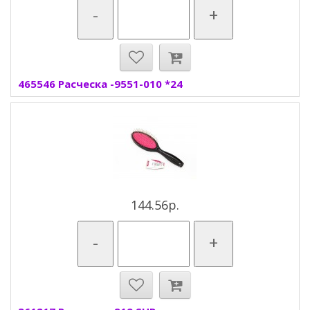
-
+
465546 Расческа -9551-010 *24
144.56р.
-
+