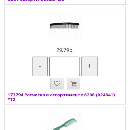
29.79р.
-
+
173794 Расческа в ассортименте 6208 (024841)
*12