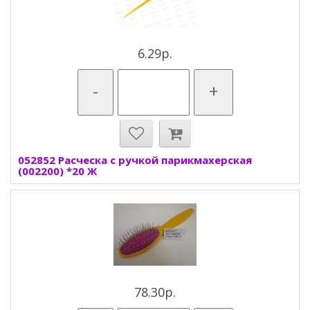
6.29р.
-
+
052852 Расческа с ручкой парикмахерская
(002200) *20 Ж
78.30р.