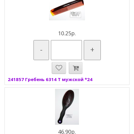
10.25р.
-
+
241857 Гребень 6314 Т мужской *24
46.90р.