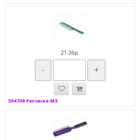
21.26р.
-
+
504708 Расческа-М3