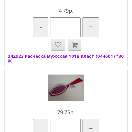
4.79р.
-
+
242923 Расческа мужская 101В пласт (044601) *30
Ж
79.75р.
-
+