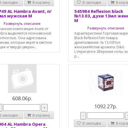
 закладки
В корзину
В закладки
В корз
749 AL Hambra Avant, п/
545984 Reflexion black
0мл мужская М
№13.03, духи 13мл жен
М
Развернуть описание
Развернуть описание
канная композиция Avant от
mbra выделяется полновесной
Характеристики:Торговая марк
антностью. Она адресована
Black ReflexionТип товара:
нам, которые верят в светлое
духиНазвание: № 13.03Пол:
ее и твердо уверен...
женскиеМотив аромата: D&G
L'imperatrice 3Верхние ноты: к
р...
608.06р.
1092.27р.
-
+
 закладки
В корзину
-
В закладки
В корз
904 AL Hambra Opera