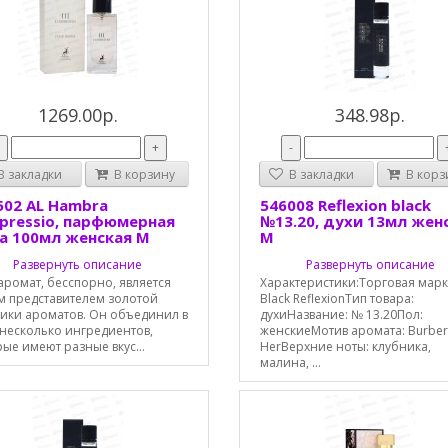
1269.00р.
348.98р.
-
+
-
 закладки
В корзину
В закладки
В корз
502 AL Hambra
546008 Reflexion black
mpressio, парфюмерная
№13.20, духи 13мл жен
а 100мл женская М
М
Развернуть описание
Развернуть описание
аромат, бесспорно, является
Характеристики:Торговая марк
м представителем золотой
Black ReflexionТип товара:
сики ароматов. Он объединил в
духиНазвание: № 13.20Пол:
 несколько ингредиентов,
женскиеМотив аромата: Burber
ые имеют разные вкус...
HerВерхние ноты: клубника,
малина, ...