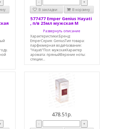
+
-
+
ину
В закладки
В корзину
577477 Emper Genius Hayati
ская
, п/в 25мл мужская М
Развернуть описание
Характеристики:Бренд:
ный
EmperСерия: GeniusТип товара:
парфюмерная водаНазвание:
году.
"Hayati"Пол: мужскаяХарактер
ьной
аромата: пряныйВерхние ноты:
специи...
478.51р.
+
-
+