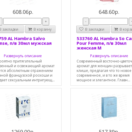
608.06р.
648.60р.
-
+
-
 закладки
В корзину
В закладки
В корз
759 AL Hambra Salvo
533760 AL Hambra So Ca
ense, п/в 30мл мужская
Pour Femme, п/в 30мл
женская М
Развернуть описание
Развернуть описание
роятно притягательный
Современный восточно-цвето
твенный и освежающий аромат
аромат для женщин разрывает
ется абсолютным отражением
клише, предлагая что то новое
нной французской роскоши и
современное, и в то же время
дает сексуальным интригующ...
мощное и элегантное. Главн...
1269.00р.
517.39р.