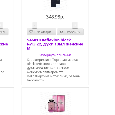
348.98р.
+
-
+
ину
В закладки
В корзину
546010 Reflexion black
ские
№13.22, духи 13мл женские
М
Развернуть описание
а:
Характеристики:Торговая марка:
Black ReflexionТип товара:
духиНазвание: № 13.22Пол:
one
женскиеМотив аромата:
DelinaВерхние ноты: личи, ревень,
бергамот и...