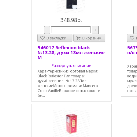
348.98р.
-
+
В закладки
В корзину
В
546017 Reflexion black
5675
№13.28, духи 13мл женские
п/в
М
Развернуть описание
Харак
Характеристики:Торговая марка:
това
Black ReflexionТип товара:
водаН
духиНазвание: № 13.28Пол:
мужс
женскиеМотив аромата: Mancera
древ
Coco VanilleВерхние ноты: кокос и
ноты.
бе...