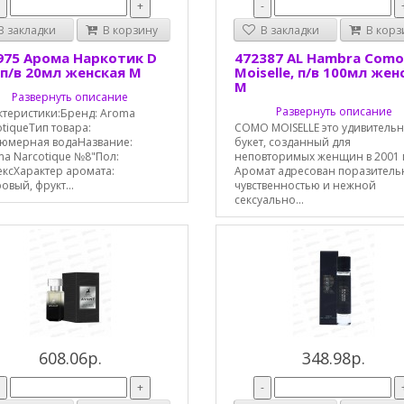
-
+
-
 закладки
В корзину
В закладки
В корз
975 Арома Наркотик D
472387 AL Hambra Como
 п/в 20мл женская М
Moiselle, п/в 100мл жен
М
Развернуть описание
Развернуть описание
ктеристики:Бренд: Aroma
tiqueТип товара:
COMO MOISELLE это удивитель
юмерная водаНазвание:
букет, созданный для
ma Narcotique №8"Пол:
неповторимых женщин в 2001 
ексХарактер аромата:
Аромат адресован поразител
вый, фрукт...
чувственностью и нежной
сексуально...
608.06р.
348.98р.
-
+
-