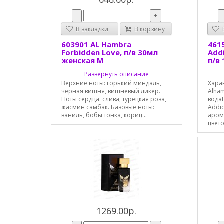
-
+
В закладки
В корзину
В
603901 AL Hambra
461
Forbidden Love, п/в 30мл
Addi
женская М
п/в
Развернуть описание
Верхние ноты: горький миндаль,
Хара
чёрная вишня, вишнёвый ликёр.
Alha
Ноты сердца: слива, турецкая роза,
водаН
жасмин самбак. Базовые ноты:
Addic
ваниль, бобы тонка, кориц...
аром
цвет
1269.00р.