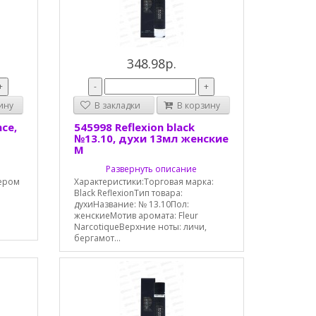
348.98р.
+
-
+
ину
В закладки
В корзину
ce,
545998 Reflexion black
№13.10, духи 13мл женские
М
Развернуть описание
тером
Характеристики:Торговая марка:
Black ReflexionТип товара:
духиНазвание: № 13.10Пол:
женскиеМотив аромата: Fleur
NarcotiqueВерхние ноты: личи,
бергамот...