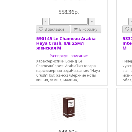
558.36р.
-
+
В закладки
В корзину
В
590145 Le Chameau Arabia
533
Haya Crush, п/в 25мл
Int
женская М
М
Развернуть описание
Характеристики:Бренд: Le
Неве
ChameauСерия: ArabiaТип товара:
чувс
парфюмерная водаНазвание: "Haya
явля
Crush"Пол: женскаяВерхние ноты:
исти
вишня, замша, малина,...
обла
648.60р.