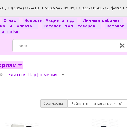
1, +7(3854)777-410, +7-983-547-05-05,+7-923-719-80-72, факс: +
я
О нас
Новости, Акции и т.д.
Личный кабинет
вка и оплата
Каталог топ товаров
Катало
ист xlsx
×
гориям
Элитная Парфюмерия
Сортировка: