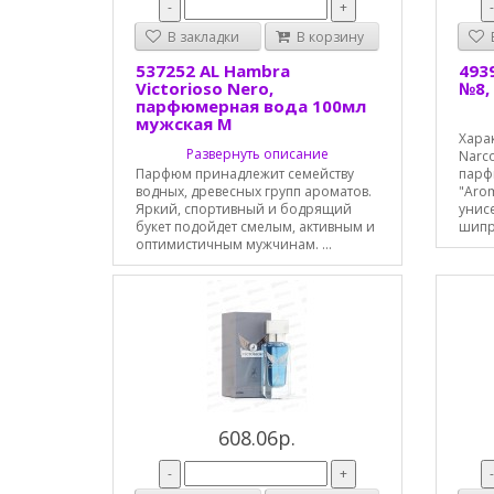
-
+
В закладки
В корзину
В
537252 AL Hambra
493
Victorioso Nero,
№8,
парфюмерная вода 100мл
мужская М
Хара
Развернуть описание
Narco
Парфюм принадлежит семейству
парф
водных, древесных групп ароматов.
"Aro
Яркий, спортивный и бодрящий
унис
букет подойдет смелым, активным и
шипро
оптимистичным мужчинам. ...
608.06р.
-
+