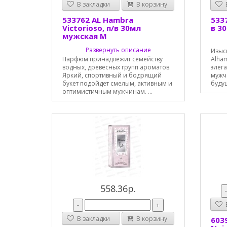
В закладки
В корзину
В
533762 AL Hambra
533
Victorioso, п/в 30мл
в 3
мужская М
Развернуть описание
Изыс
Парфюм принадлежит семейству
Alha
водных, древесных групп ароматов.
элег
Яркий, спортивный и бодрящий
мужчи
букет подойдет смелым, активным и
будущ
оптимистичным мужчинам. ...
558.36р.
В
-
+
В закладки
В корзину
603