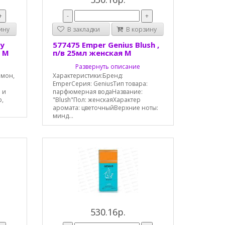
+
-
+
ину
В закладки
В корзину
ky
577475 Emper Genius Blush ,
я М
п/в 25мл женская М
Развернуть описание
имон,
Характеристики:Бренд:
EmperСерия: GeniusТип товара:
 и
парфюмерная водаНазвание:
р,
"Blush"Пол: женскаяХарактер
аромата: цветочныйВерхние ноты:
минд...
530.16р.