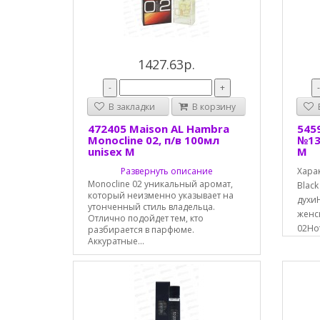
1427.63р.
-
+
В закладки
В корзину
В
472405 Maison AL Hambra
5459
Monocline 02, п/в 100мл
№13
unisex М
М
Развернуть описание
Хара
Monocline 02 уникальный аромат,
Black
который неизменно указывает на
духи
утонченный стиль владельца.
женс
Отлично подойдет тем, кто
02Но
разбирается в парфюме.
Аккуратные...