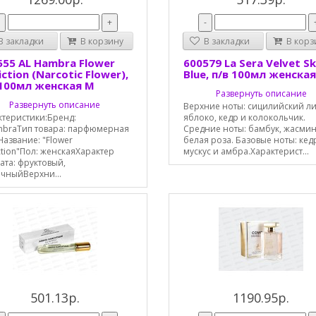
-
+
-
 закладки
В корзину
В закладки
В корз
555 AL Hambra Flower
600579 La Sera Velvet S
ction (Narcotic Flower),
Blue, п/в 100мл женска
 100мл женская М
Развернуть описание
Развернуть описание
Верхние ноты: сицилийский л
ктеристики:Бренд:
яблоко, кедр и колокольчик.
mbraТип товара: парфюмерная
Средние ноты: бамбук, жасмин
азвание: "Flower
белая роза. Базовые ноты: кед
tion"Пол: женскаяХарактер
мускус и амбра.Характерист...
ата: фруктовый,
очныйВерхни...
501.13р.
1190.95р.