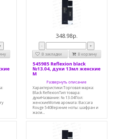
348.98р.
+
-
+
ину
В закладки
В корзину
545985 Reflexion black
ские
№13.04, духи 13мл женские
М
Развернуть описание
а:
Характеристики:Торговая марка:
Black ReflexionТип товара:
духиНазвание: № 13.04Пол:
ry
женскиеМотив аромата: Baccara
Rouge 540Верхние ноты: шафран и
жасм...