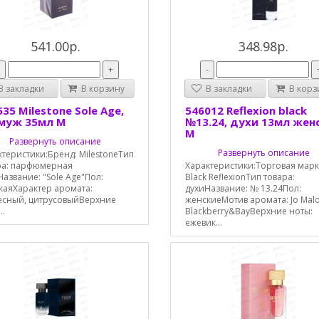
541.00р.
348.98р.
-
+
-
 закладки
В корзину
В закладки
В корз
35 Milestone Sole Age,
546012 Reflexion black
 муж 35мл М
№13.24, духи 13мл жен
М
Развернуть описание
Развернуть описание
теристики:Бренд: MilestoneТип
ра: парфюмерная
Характеристики:Торговая марк
азвание: "Sole Age"Пол:
Black ReflexionТип товара:
каяХарактер аромата:
духиНазвание: № 13.24Пол:
есный, цитрусовыйВерхние
женскиеМотив аромата: Jo Mal
..
Blackberry&BayВерхние ноты:
ежевик...