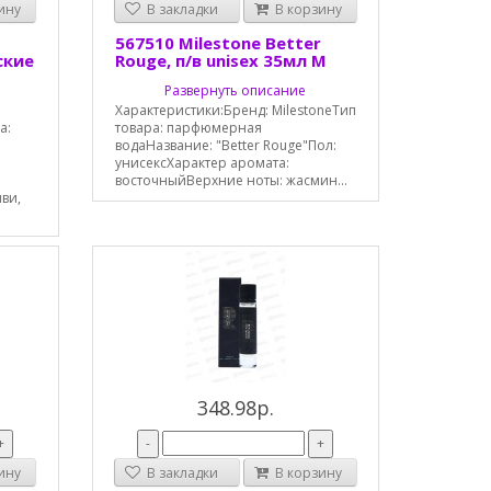
ину
В закладки
В корзину
567510 Milestone Better
ские
Rouge, п/в unisex 35мл М
Развернуть описание
Характеристики:Бренд: MilestoneТип
а:
товара: парфюмерная
водаНазвание: "Better Rouge"Пол:
унисексХарактер аромата:
восточныйВерхние ноты: жасмин...
иви,
348.98р.
+
-
+
ину
В закладки
В корзину