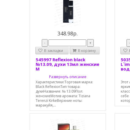
348.98р.
-
+
В закладки
В корзину
В
545997 Reflexion black
503
№13.09, духи 13мл женские
L`i
М
вод
Развернуть описание
Характеристики:Торговая марка:
Этот 
Black ReflexionТип товара:
ярки
духиНазвание: № 13.09Пол:
клас
женскиеМотив аромата: Tiziana
себе
Terenzi KirkeВерхние ноты:
котор
маракуйя,...