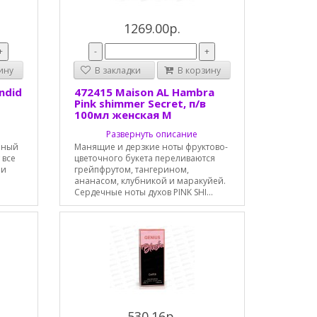
1269.00р.
+
-
+
ину
В закладки
В корзину
ndid
472415 Maison AL Hambra
Pink shimmer Secret, п/в
100мл женская М
Развернуть описание
чный
Манящие и дерзкие ноты фруктово-
 все
цветочного букета переливаются
 и
грейпфрутом, тангерином,
ананасом, клубникой и маракуйей.
Сердечные ноты духов PINK SHI...
530.16р.